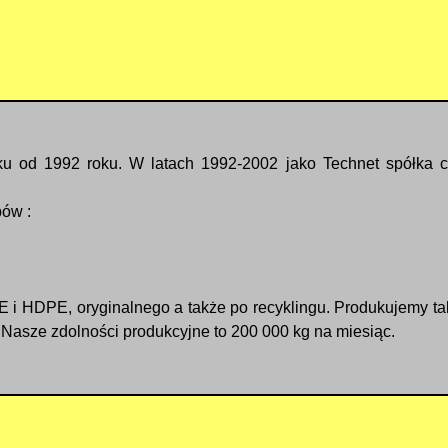
ku od 1992 roku. W latach 1992-2002 jako Technet spółka 
pów :
 i HDPE, oryginalnego a także po recyklingu. Produkujemy t
sze zdolności produkcyjne to 200 000 kg na miesiąc.