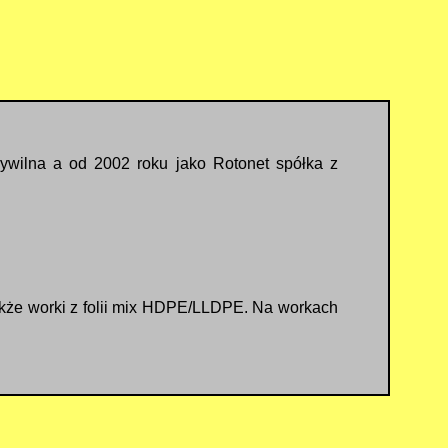
cywilna a od 2002 roku jako Rotonet spółka z
akże worki z folii mix HDPE/LLDPE. Na workach